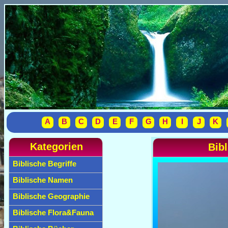
A
B
C
D
E
F
G
H
I
J
K
Kategorien
Bibl
Biblische Begriffe
Biblische Namen
Biblische Geographie
Biblische Flora&Fauna