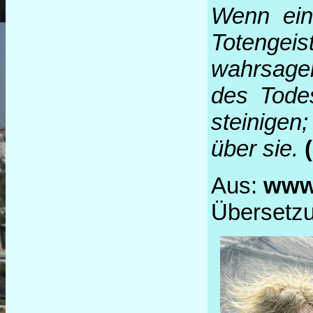
Wenn ein
Totengei
wahrsage
des Todes
steinigen
über sie.
Aus:
www.
Übersetz