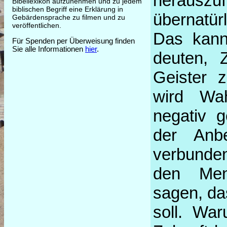
herausz
Bibellexikon aufzunehmen und zu jedem
biblischen Begriff eine Erklärung in
übernatür
Gebärdensprache zu filmen und zu
veröffentlichen.
Das kann
Für Spenden per Überweisung finden
Sie alle Informationen
hier
.
deuten, 
Geister z
wird Wa
negativ g
der Anbe
verbunden
den Men
sagen, da
soll. Wa