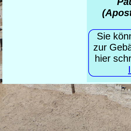
Pau
(Apost
Sie kön
zur Gebä
hier sch