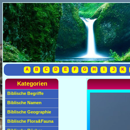
A
B
C
D
E
F
G
H
I
J
K
Kategorien
Biblische Begriffe
Biblische Namen
Biblische Geographie
Biblische Flora&Fauna