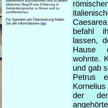
Bibellexikon aufzunehmen und zu jedem
römisc
biblischen Begriff eine Erklärung in
Gebärdensprache zu filmen und zu
italieni
veröffentlichen.
Für Spenden per Überweisung finden
Caesarea
Sie alle Informationen
hier
.
befahl 
lassen, 
Hause 
wohnte. K
und gab s
Petrus e
Kornelius
der de
angehörte