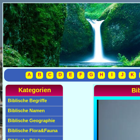
A
B
C
D
E
F
G
H
I
J
K
Kategorien
Bi
Biblische Begriffe
Biblische Namen
Biblische Geographie
Biblische Flora&Fauna