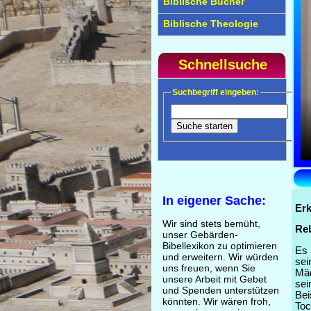
Biblische Bücher
Biblische Theologie
Schnellsuche
Suchbegriff eingeben:
In eigener Sache:
Erk
Wir sind stets bemüht,
Re
unser Gebärden-
Bibellexikon zu optimieren
Es 
und erweitern. Wir würden
sei
uns freuen, wenn Sie
Mä
unsere Arbeit mit Gebet
se
und Spenden unterstützen
Bei
könnten. Wir wären froh,
Toc