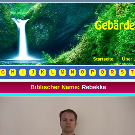
Startseite
Über 
G
H
I
J
K
L
M
N
O
P
Q
R
S
T
Biblischer Name:
Rebekka
2. Gebärde