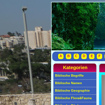
A
B
C
D
E
F
Kategorien
Biblische Begriffe
Biblische Namen
Biblische Geographie
Biblische Flora&Fauna