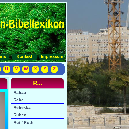
uns
Kontakt
Impressum
U
V
W
X
Y
Z
R...
Rahab
Rahel
Rebekka
Ruben
Rut / Ruth