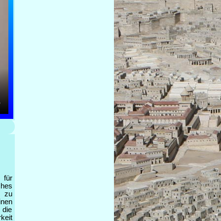
 für
ches
r zu
inen
 die
keit