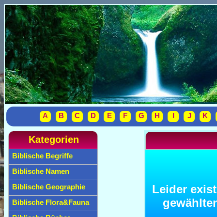
A
B
C
D
E
F
G
H
I
J
K
Kategorien
Biblische Begriffe
Biblische Namen
Leider exis
Biblische Geographie
gewählte
Biblische Flora&Fauna