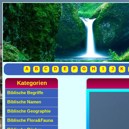
A
B
C
D
E
F
G
H
I
J
K
Kategorien
Biblische Begriffe
Biblische Namen
Biblische Geographie
Biblische Flora&Fauna